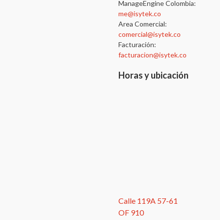
ManageEngine Colombia:
me@isytek.co
Area Comercial:
comercial@isytek.co
Facturación:
facturacion@isytek.co
Horas y ubicación
Calle 119A 57-61
OF 910