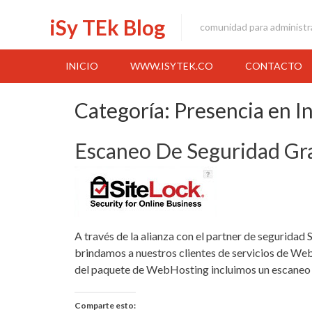
Skip
iSy TEk Blog
to
comunidad para administr
content
INICIO
WWW.ISYTEK.CO
CONTACTO
Categoría:
Presencia en I
Escaneo De Seguridad Gr
A través de la alianza con el partner de segurida
brindamos a nuestros clientes de servicios de W
del paquete de WebHosting incluimos un escaneo 
Comparte esto: