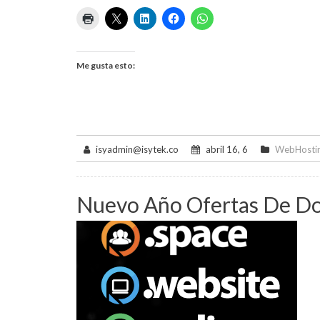
Me gusta esto:
isyadmin@isytek.co
abril 16, 6
WebHosti
Nuevo Año Ofertas De D