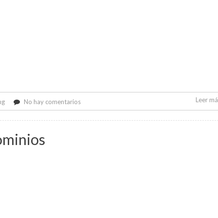
Leer más
en
ng
No hay comentarios
Escaneo
de
seguridad
ominios
gratuito