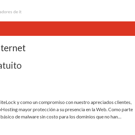
adores de it
nternet
atuito
d SiteLock y como un compromiso con nuestro apreciados clientes,
ebHosting mayor protección a su presencia en la Web. Como parte
básico de malware sin costo para los dominios que no han…