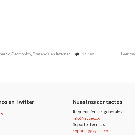
ercio Electrónico
,
Presencia en Internet
No hay
Leer más
nos en Twitter
Nuestros contactos
Requerimientos generales:
ts
info@isytek.co
Soporte Técnico:
soporte@isytek.co