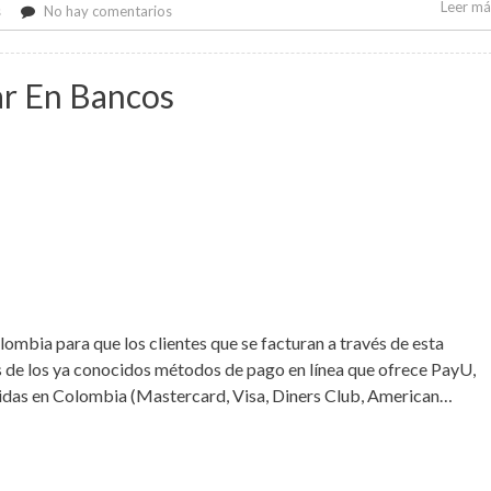
Leer más
en
s
No hay comentarios
Nuevo
año
ofertas
ar En Bancos
de
Dominios
ombia para que los clientes que se facturan a través de esta
de los ya conocidos métodos de pago en línea que ofrece PayU,
tidas en Colombia (Mastercard, Visa, Diners Club, American…