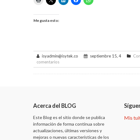
Me gusta esto:
isyadmin@isytek.co
septiembre 15, 4
Com
en
comentarios
Ahora
posibilidad
de
pagar
en
Bancos
Acerca del BLOG
Sígue
Este Blog es el sitio donde se publica
Mis tui
información de forma continua sobre
actualizaciones, últimas versiones y
mejoras o nuevas características de los