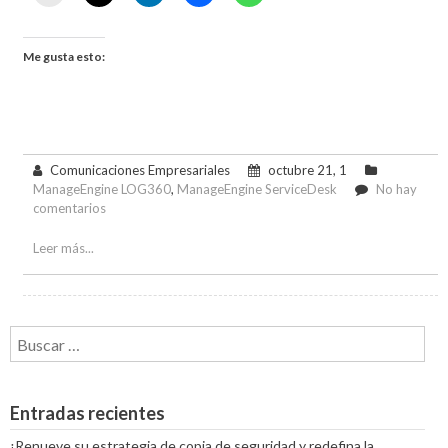
Me gusta esto:
Comunicaciones Empresariales
octubre 21, 1
ManageEngine LOG360
,
ManageEngine ServiceDesk
No hay
en
comentarios
Consejos
de
Leer más...
ciberseguridad
Buscar:
Entradas recientes
¡Renueve su estrategia de copia de seguridad y redefina la