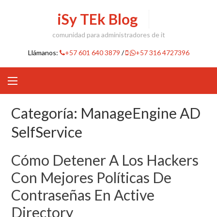
Skip
iSy TEk Blog
to
content
comunidad para administradores de it
Llámanos:
+57 601 640 3879
/
+57 316 4727396
Categoría:
ManageEngine AD
SelfService
Cómo Detener A Los Hackers
Con Mejores Políticas De
Contraseñas En Active
Directory