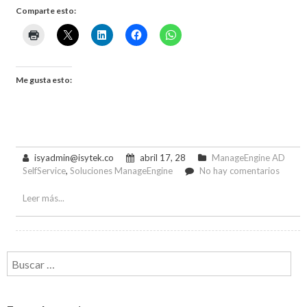
Comparte esto:
Me gusta esto:
isyadmin@isytek.co
abril 17, 28
ManageEngine AD
en
SelfService
,
Soluciones ManageEngine
No hay comentarios
Cómo
detene
Leer más...
a
los
hacker
con
Buscar:
mejore
polític
de
contra