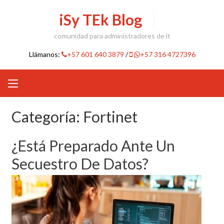
Skip
iSy TEk Blog
to
content
comunidad para administradores de it
Llámanos:
+57 601 640 3879
/
+57 316 4727396
Categoría:
Fortinet
¿Está Preparado Ante Un
Secuestro De Datos?