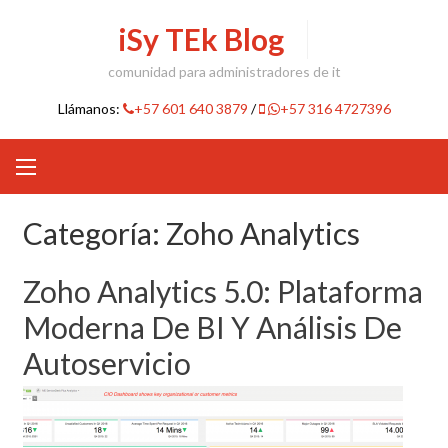
Skip
iSy TEk Blog
to
content
comunidad para administradores de it
Llámanos:
+57 601 640 3879
/
+57 316 4727396
Categoría:
Zoho Analytics
Zoho Analytics 5.0: Plataforma
Moderna De BI Y Análisis De
Autoservicio