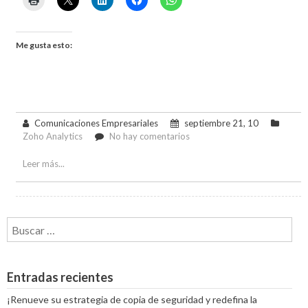
Me gusta esto:
Comunicaciones Empresariales
septiembre 21, 10
en
Zoho Analytics
No hay comentarios
Zoho
Analytics
Leer más...
5.0:
Plataforma
moderna
de
Buscar:
BI
y
análisis
de
Entradas recientes
autoservicio
¡Renueve su estrategia de copia de seguridad y redefina la