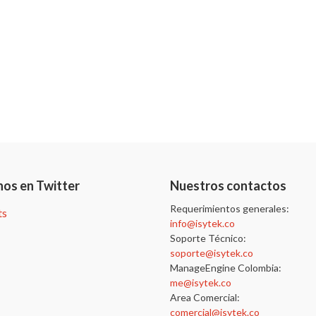
nos en Twitter
Nuestros contactos
Requerimientos generales:
ts
info@isytek.co
Soporte Técnico:
soporte@isytek.co
ManageEngine Colombia:
me@isytek.co
Area Comercial:
comercial@isytek.co