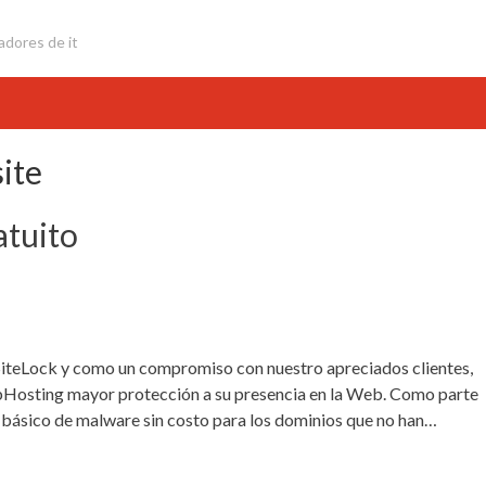
adores de it
ite
atuito
d SiteLock y como un compromiso con nuestro apreciados clientes,
ebHosting mayor protección a su presencia en la Web. Como parte
básico de malware sin costo para los dominios que no han…