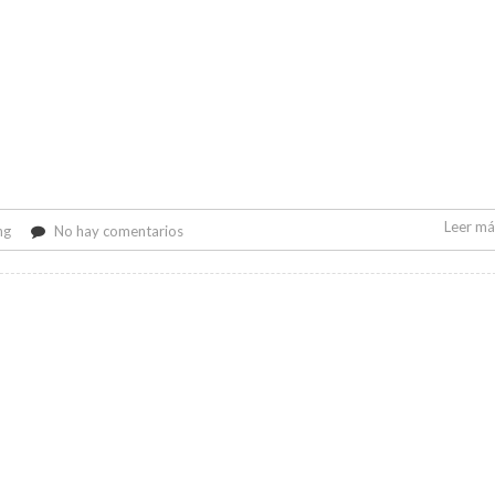
Leer más
en
ng
No hay comentarios
Escaneo
de
seguridad
gratuito