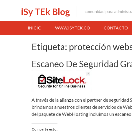
Skip
iSy TEk Blog
to
comunidad para administr
content
INICIO
WWW.ISYTEK.CO
CONTACTO
Etiqueta:
protección webs
Escaneo De Seguridad Gr
A través de la alianza con el partner de segurida
brindamos a nuestros clientes de servicios de W
del paquete de WebHosting incluimos un escaneo 
Comparte esto: