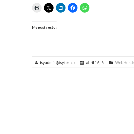
Me gusta esto:
isyadmin@isytek.co
abril 16, 6
WebHosti