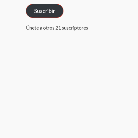
correo
Suscribir
electrónico
Únete a otros 21 suscriptores