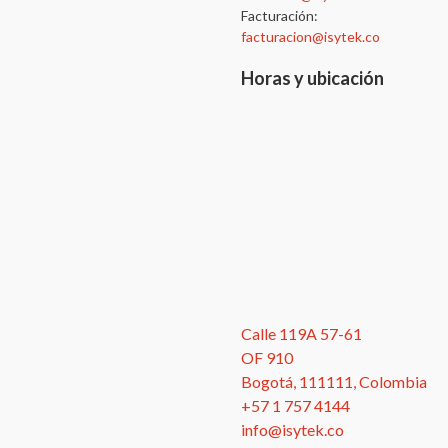
Facturación:
facturacion@isytek.co
Horas y ubicación
Calle 119A 57-61
OF 910
Bogotá, 111111, Colombia
+57 1 757 4144
info@isytek.co