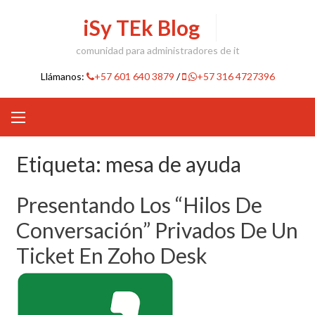
Skip
iSy TEk Blog
to
content
comunidad para administradores de it
Llámanos:
+57 601 640 3879
/
+57 316 4727396
Etiqueta:
mesa de ayuda
Presentando Los “hilos De
Conversación” Privados De Un
Ticket En Zoho Desk