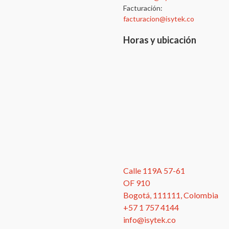
Facturación:
facturacion@isytek.co
Horas y ubicación
Calle 119A 57-61
OF 910
Bogotá, 111111, Colombia
+57 1 757 4144
info@isytek.co