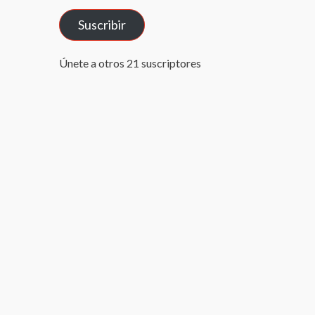
correo
Suscribir
electrónico
Únete a otros 21 suscriptores