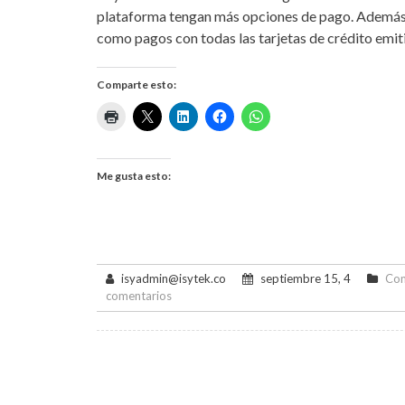
plataforma tengan más opciones de pago. Además 
como pagos con todas las tarjetas de crédito emi
Comparte esto:
Me gusta esto:
isyadmin@isytek.co
septiembre 15, 4
Com
en
comentarios
Ahora
posibilidad
de
pagar
en
Bancos