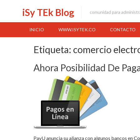
Skip
iSy TEk Blog
to
comunidad para administr
content
INICIO
WWW.ISYTEK.CO
CONTACTO
Etiqueta:
comercio electr
Ahora Posibilidad De Pag
PayU anuncia su alianza con algunos bancos en Col