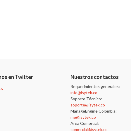
nos en Twitter
Nuestros contactos
Requerimientos generales:
ts
info@isytek.co
Soporte Técnico:
soporte@isytek.co
ManageEngine Colombia:
me@isytek.co
Area Comercial:
comercial@isytek.co