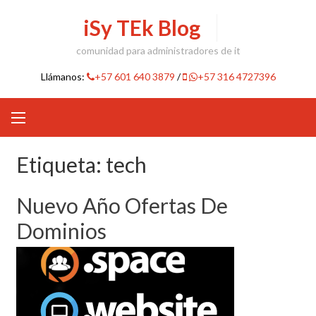
Skip
iSy TEk Blog
to
content
comunidad para administradores de it
Llámanos:
+57 601 640 3879
/
+57 316 4727396
Etiqueta:
tech
Nuevo Año Ofertas De
Dominios