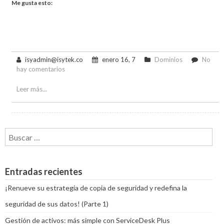
Me gusta esto:
isyadmin@isytek.co
enero 16, 7
Dominios
No
en
hay comentarios
Nuevo
año
Leer más...
ofertas
de
Dominios
Buscar:
Entradas recientes
¡Renueve su estrategia de copia de seguridad y redefina la
seguridad de sus datos! (Parte 1)
Gestión de activos: más simple con ServiceDesk Plus