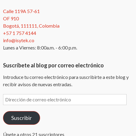
Calle 119A 57-61
OF 910
Bogotá, 111111, Colombia
+57 1 757 4144
info@isytek.co
Lunes a Viernes: 8:00a.m. - 6:00 p.m.
Suscríbete al blog por correo electrónico
Introduce tu correo electrónico para suscribirte a este blog y
recibir avisos de nuevas entradas.
Dirección
de
correo
Suscribir
electrónico
Únete a otros 21 suscriptores