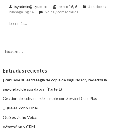
isyadmin@isytek.co
enero 16, 6
Soluciones
en
ManageEngine
No hay comentarios
Adios
al
Leer más...
2015
y
bienvenido
el
Buscar:
2016
con
ManageEngine
Entradas recientes
¡Renueve su estrategia de copia de seguridad y redefina la
seguridad de sus datos! (Parte 1)
Gestión de activos: más simple con ServiceDesk Plus
¿Qué es Zoho One?
Qué es Zoho Voice
WhatsApp y CRM