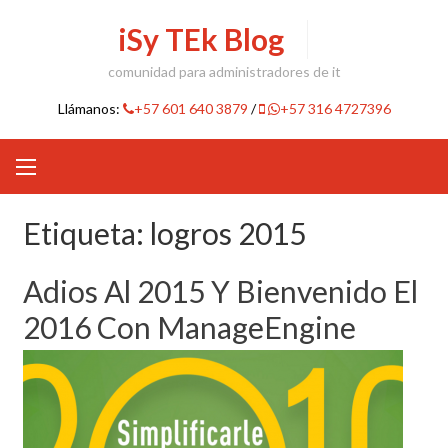
Skip
iSy TEk Blog
to
content
comunidad para administradores de it
Llámanos:
+57 601 640 3879
/
+57 316 4727396
Etiqueta:
logros 2015
Adios Al 2015 Y Bienvenido El
2016 Con ManageEngine