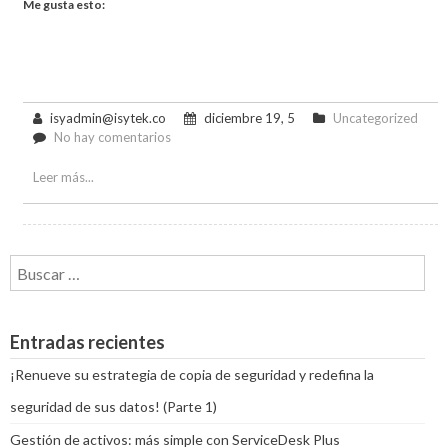
Me gusta esto:
isyadmin@isytek.co
diciembre 19, 5
Uncategorized
en
No hay comentarios
Digitalización
de
Leer más...
procesos
empresariales:
gestiona
tu
Buscar:
negocio
desde
un
mismo
Entradas recientes
lugar
¡Renueve su estrategia de copia de seguridad y redefina la
seguridad de sus datos! (Parte 1)
Gestión de activos: más simple con ServiceDesk Plus