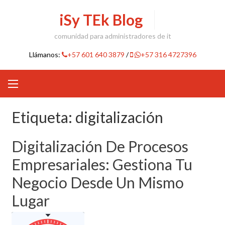
Skip
iSy TEk Blog
to
content
comunidad para administradores de it
Llámanos:
+57 601 640 3879
/
+57 316 4727396
Etiqueta:
digitalización
Digitalización De Procesos
Empresariales: Gestiona Tu
Negocio Desde Un Mismo
Lugar