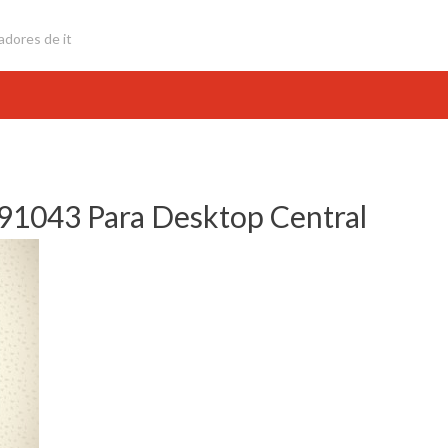
adores de it
#91043 Para Desktop Central