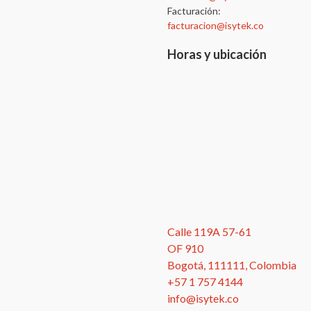
Facturación:
facturacion@isytek.co
Horas y ubicación
Calle 119A 57-61
OF 910
Bogotá, 111111, Colombia
+57 1 757 4144
info@isytek.co