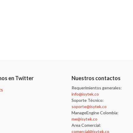
nos en Twitter
Nuestros contactos
Requerimientos generales:
ts
info@isytek.co
Soporte Técnico:
soporte@isytek.co
ManageEngine Colombia:
me@isytek.co
Area Comercial:
comercial@isytek.co