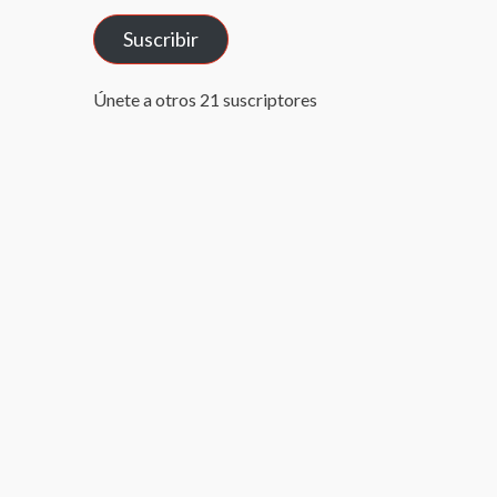
correo
Suscribir
electrónico
Únete a otros 21 suscriptores